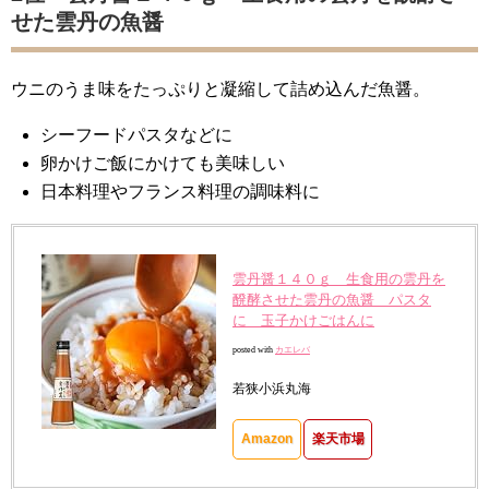
せた雲丹の魚醤
ウニのうま味をたっぷりと凝縮して詰め込んだ魚醤。
シーフードパスタなどに
卵かけご飯にかけても美味しい
日本料理やフランス料理の調味料に
雲丹醤１４０ｇ 生食用の雲丹を
醗酵させた雲丹の魚醤 パスタ
に 玉子かけごはんに
posted with
カエレバ
若狭小浜丸海
Amazon
楽天市場