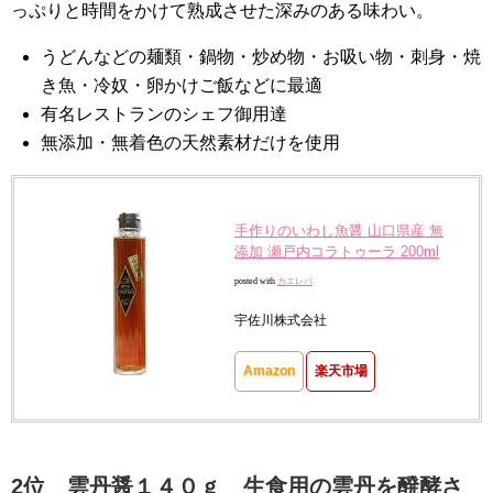
っぷりと時間をかけて熟成させた深みのある味わい。
うどんなどの麺類・鍋物・炒め物・お吸い物・刺身・焼
き魚・冷奴・卵かけご飯などに最適
有名レストランのシェフ御用達
無添加・無着色の天然素材だけを使用
手作りのいわし魚醤 山口県産 無
添加 瀬戸内コラトゥーラ 200ml
posted with
カエレバ
宇佐川株式会社
Amazon
楽天市場
2位 雲丹醤１４０ｇ 生食用の雲丹を醗酵さ