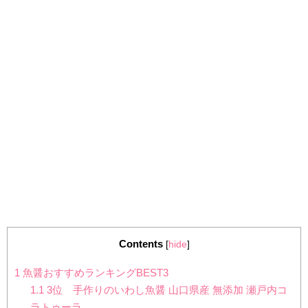
Contents
[
hide
]
1
魚醤おすすめランキングBEST3
1.1
3位 手作りのいわし魚醤 山口県産 無添加 瀬戸内コ
ラトゥーラ