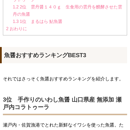
1.2
2位 雲丹醤１４０ｇ 生食用の雲丹を醗酵させた雲
丹の魚醤
1.3
1位 まるはら 鮎魚醤
2
おわりに
魚醤おすすめランキングBEST3
それではさっそく魚醤おすすめランキングを紹介します。
3位 手作りのいわし魚醤 山口県産 無添加 瀬
戸内コラトゥーラ
瀬戸内・佐賀漁港でとれた新鮮なイワシを使った魚醤。た